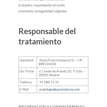
tratados respetando en todo
momento la legalidad vigente.
Responsable del
tratamiento
Identidad
Stand Point Asistencia SL – CIF:
B88534458
Dir. Postal
c/ Conde de Aranda 20, 5º Izda. –
28001 Madrid
Teléfono
91 088 73 76
E-Mail
psantiago@spasistencia.com
INFORMACIÓN Y CONSENTIMIENTO